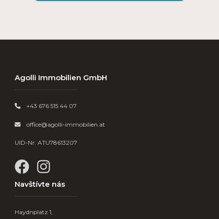
Agolli Immobilien GmbH
+43 676 515 44 07

office@agolli-immobilien.at

UID-Nr: ATU78613207


Navštívte nás
Haydnplatz 1,