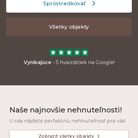
Sprostredkovať

Všetky objekty
Vynikajúce
- 5 hviezdičiek na
Google!
Naše najnovšie nehnuteľnosti!
U nás nájdete perfektnú nehnuteľnosť pre vás!
Zobraziť všetky objekty
