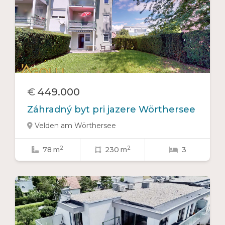
€
449.000
Záhradný byt pri jazere Wörthersee
Velden am Wörthersee

2
2
78
m
230
m
3


