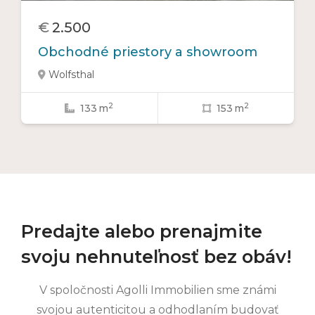
€
2.500
Obchodné priestory a showroom
Wolfsthal

2
2
133
m
153
m


Predajte alebo prenajmite
svoju nehnuteľnosť bez obáv!
V spoločnosti Agolli Immobilien sme známi
svojou autenticitou a odhodlaním budovať