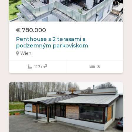
€
780.000
Penthouse s 2 terasami a
podzemným parkoviskom
Wien

2
117
m
3

