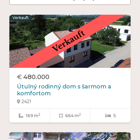
Verkauft
€
480.000
Útulný rodinný dom s šarmom a
komfortom
2421

2
2
169
m
664
m
5


