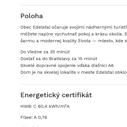
Poloha
Obec Edelstal očaruje svojimi nádhernými turis
môžete naplno vychutnať pokoj a krásu okolia. 
šarmu a modernej kvality života — miesto, kde s
Do Viedne za 35 minút
Dostať sa do Bratislavy za 15 minút
Skvelé dopravné spojenie vďaka diaľnici A6
Dom je na skvelej lokalite v meste Edelstal obkl
Energetický certifikát
HWB: C 60,4 kWh/m²A
FGee: A 0,76