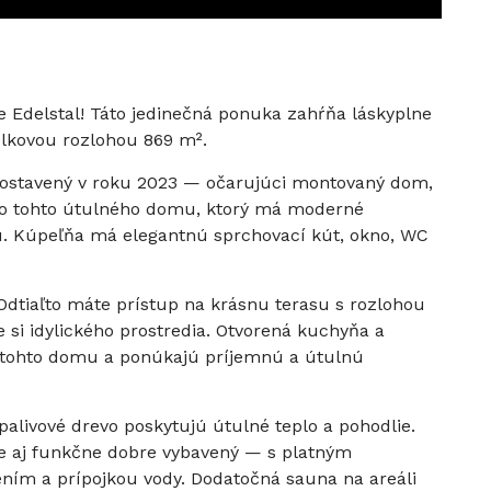
 Edelstal! Táto jedinečná ponuka zahŕňa láskyplne
lkovou rozlohou 869 m².
ostavený v roku 2023 — očarujúci montovaný dom,
 do tohto útulného domu, ktorý má moderné
. Kúpeľňa má elegantnú sprchovací kút, okno, WC
Odtiaľto máte prístup na krásnu terasu s rozlohou
 si idylického prostredia. Otvorená kuchyňa a
 tohto domu a ponúkajú príjemnú a útulnú
alivové drevo poskytujú útulné teplo a pohodlie.
je aj funkčne dobre vybavený — s platným
ením a prípojkou vody. Dodatočná sauna na areáli