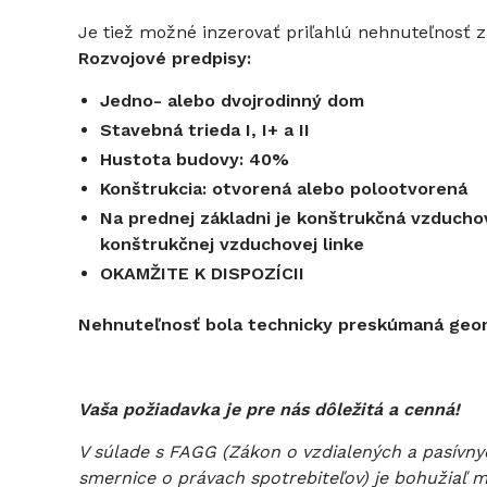
Je tiež možné inzerovať priľahlú nehnuteľnosť
Rozvojové predpisy:
Jedno- alebo dvojrodinný dom
Stavebná trieda I, I+ a II
Hustota budovy: 40%
Konštrukcia: otvorená alebo polootvorená
Na prednej základni je konštrukčná vzduchová
konštrukčnej vzduchovej linke
OKAMŽITE K DISPOZÍCII
Nehnuteľnosť bola technicky preskúmaná geom
Vaša požiadavka je pre nás dôležitá a cenná!
V súlade s FAGG (Zákon o vzdialených a pasívny
smernice o právach spotrebiteľov) je bohužiaľ m