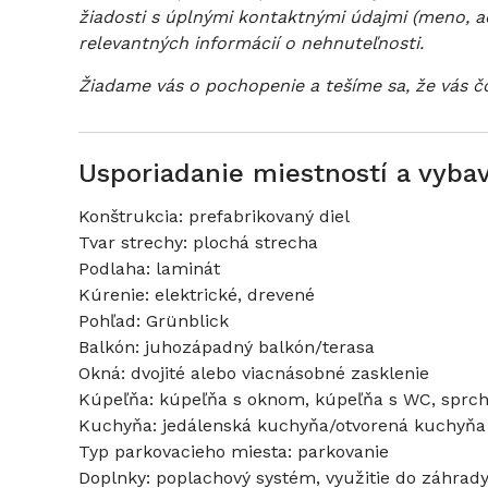
žiadosti s úplnými kontaktnými údajmi (meno, adr
relevantných informácií o nehnuteľnosti.
Žiadame vás o pochopenie a tešíme sa, že vás č
Usporiadanie miestností a vyba
Konštrukcia: prefabrikovaný diel
Tvar strechy: plochá strecha
Podlaha: laminát
Kúrenie: elektrické, drevené
Pohľad: Grünblick
Balkón: juhozápadný balkón/terasa
Okná: dvojité alebo viacnásobné zasklenie
Kúpeľňa: kúpeľňa s oknom, kúpeľňa s WC, sprch
Kuchyňa: jedálenská kuchyňa/otvorená kuchyňa
Typ parkovacieho miesta: parkovanie
Doplnky: poplachový systém, využitie do záhrady