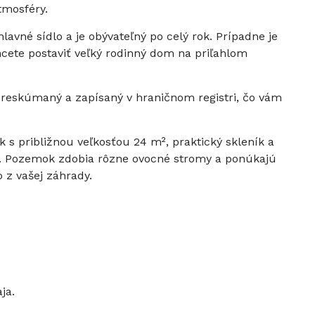
tmosféry.
vné sídlo a je obývateľný po celý rok. Prípadne je
cete postaviť veľký rodinný dom na priľahlom
preskúmaný a zapísaný v hraničnom registri, čo vám
 s približnou veľkosťou 24 m², praktický skleník a
ky. Pozemok zdobia rôzne ovocné stromy a ponúkajú
 z vašej záhrady.
ja.