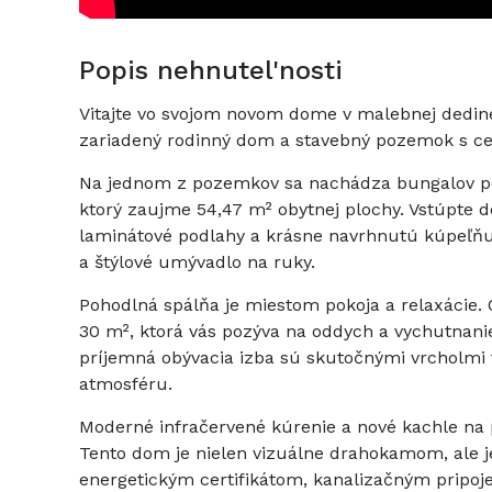
Popis nehnutel'nosti
Vitajte vo svojom novom dome v malebnej dedine
zariadený rodinný dom a stavebný pozemok s ce
Na jednom z pozemkov sa nachádza bungalov p
ktorý zaujme 54,47 m² obytnej plochy. Vstúpte
laminátové podlahy a krásne navrhnutú kúpeľňu
a štýlové umývadlo na ruky.
Pohodlná spálňa je miestom pokoja a relaxácie. 
30 m², ktorá vás pozýva na oddych a vychutnanie
príjemná obývacia izba sú skutočnými vrcholmi
atmosféru.
Moderné infračervené kúrenie a nové kachle na p
Tento dom je nielen vizuálne drahokamom, ale 
energetickým certifikátom, kanalizačným pripoj