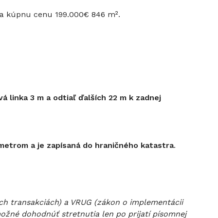
 za kúpnu cenu 199.000€ 846 m².
 linka 3 m a odtiaľ ďalších 22 m k zadnej
etrom a je zapísaná do hraničného katastra
.
ch transakciách) a VRUG (zákon o implementácii
ožné dohodnúť stretnutia len po prijatí písomnej