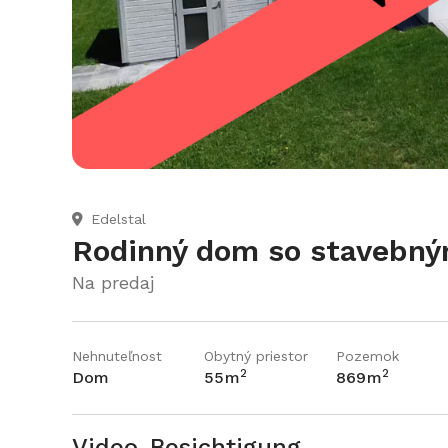
Edelstal

Rodinný dom so stavebn
Na predaj
Nehnuteľnost
Obytný priestor
Pozemok
2
2
Dom
55
m
869
m
Video-Besichtigung