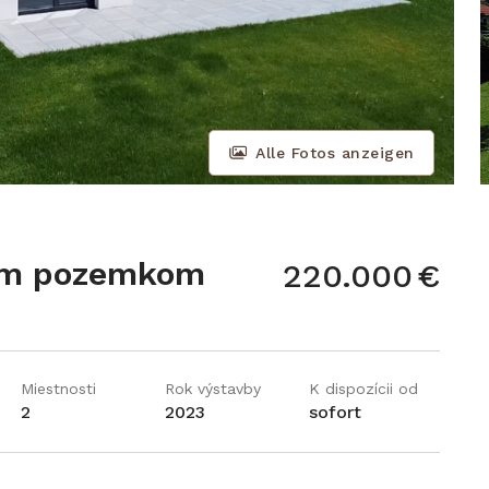
Alle Fotos anzeigen

ým pozemkom
220.000
€
Miestnosti
Rok výstavby
K dispozícii od
2
2023
sofort