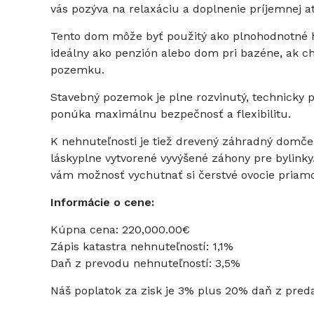
vás pozýva na relaxáciu a doplnenie príjemnej a
Tento dom môže byť použitý ako plnohodnotné hla
ideálny ako penzión alebo dom pri bazéne, ak ch
pozemku.
Stavebný pozemok je plne rozvinutý, technicky 
ponúka maximálnu bezpečnosť a flexibilitu.
K nehnuteľnosti je tiež drevený záhradný domček
láskyplne vytvorené vyvýšené záhony pre bylin
vám možnosť vychutnať si čerstvé ovocie priamo
Informácie o cene:
Kúpna cena: 220,000.00€
Zápis katastra nehnuteľností: 1,1%
Daň z prevodu nehnuteľností: 3,5%
Náš poplatok za zisk je 3% plus 20% daň z preda