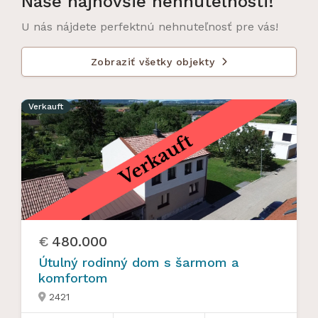
Naše najnovšie nehnuteľnosti!
U nás nájdete perfektnú nehnuteľnosť pre vás!
Zobraziť všetky objekty

Verkauft
€
480.000
Útulný rodinný dom s šarmom a
komfortom
2421
