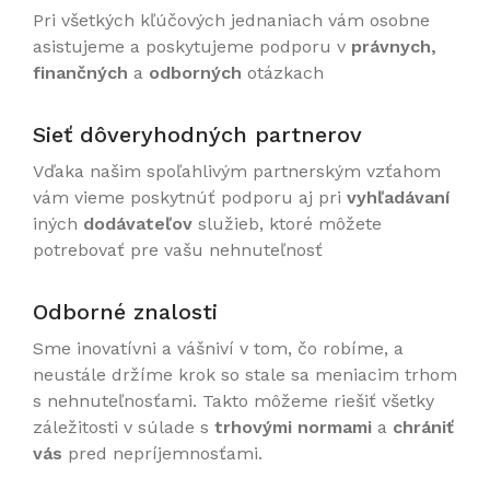
Pri všetkých kľúčových jednaniach vám osobne
asistujeme a poskytujeme podporu v
právnych,
finančných
a
odborných
otázkach
Sieť dôveryhodných partnerov
Vďaka našim spoľahlivým partnerským vzťahom
vám vieme poskytnúť podporu aj pri
vyhľadávaní
iných
dodávateľov
služieb, ktoré môžete
potrebovať pre vašu nehnuteľnosť
Odborné znalosti
Sme inovatívni a vášniví v tom, čo robíme, a
neustále držíme krok so stale sa meniacim trhom
s nehnuteľnosťami. Takto môžeme riešiť všetky
záležitosti v súlade s
trhovými normami
a
chrániť
vás
pred nepríjemnosťami.