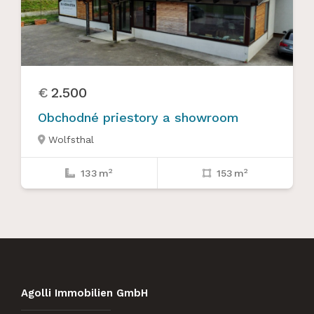
€
2.500
Obchodné priestory a showroom
Wolfsthal

2
2
133
m
153
m


Agolli Immobilien GmbH