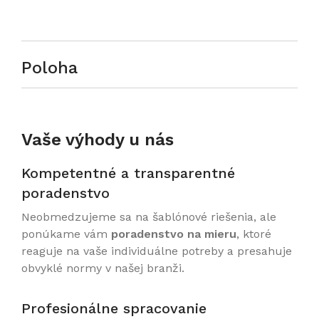
Poloha
Vaše výhody u nás
Kompetentné a transparentné
poradenstvo
Neobmedzujeme sa na šablónové riešenia, ale
ponúkame vám
poradenstvo na mieru
, ktoré
reaguje na vaše individuálne potreby a presahuje
obvyklé normy v našej branži.
Profesionálne spracovanie