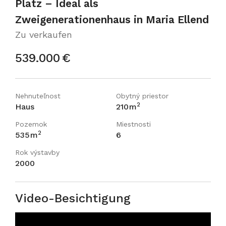
Platz – Ideal als
Zweigenerationenhaus in Maria Ellend
Zu verkaufen
Alle Fotos anzeigen

539.000
€
Nehnuteľnost
Obytný priestor
2
Haus
210
m
Pozemok
Miestnosti
2
535
m
6
Rok výstavby
2000
Video-Besichtigung