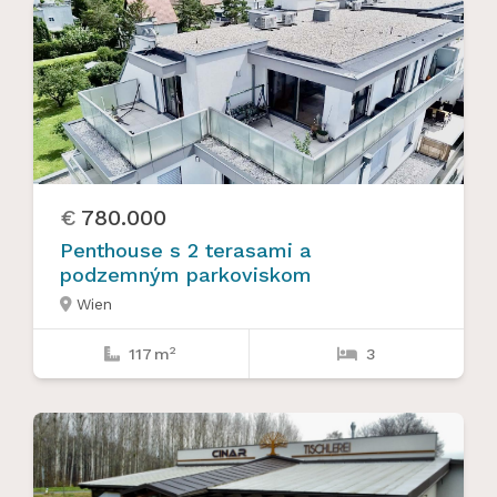
€
780.000
Penthouse s 2 terasami a
podzemným parkoviskom
Wien

2
117
m
3

