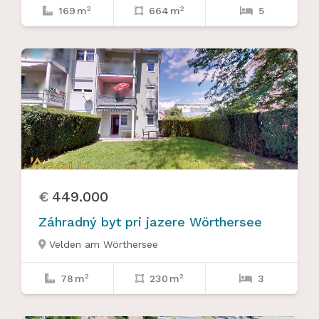
2
2
169
m
664
m
5



€
449.000
Záhradný byt pri jazere Wörthersee
Velden am Wörthersee

2
2
78
m
230
m
3


