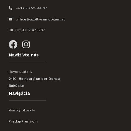

+43 676 515 44 07

office@agolli-immobilien.at
UID-Nr: ATU78613207


Navštívte nás
Haydnplatz 1,
2410
Hainburg an der Donau
Rakúsko
Navigácia
Všetky objekty
Predaj/Prenájom