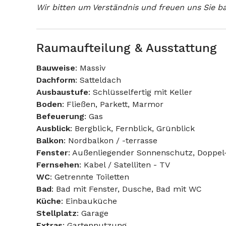
Wir bitten um Verständnis und freuen uns Sie b
Raumaufteilung & Ausstattung
Bauweise
: Massiv
Dachform
: Satteldach
Ausbaustufe
: Schlüsselfertig mit Keller
Boden
: Fließen, Parkett, Marmor
Befeuerung
: Gas
Ausblick
: Bergblick, Fernblick, Grünblick
Balkon
: Nordbalkon / -terrasse
Fenster
: Außenliegender Sonnenschutz, Doppel
Fernsehen
: Kabel / Satelliten - TV
WC
: Getrennte Toiletten
Bad
: Bad mit Fenster, Dusche, Bad mit WC
Küche
: Einbauküche
Stellplatz
: Garage
Extras
: Gartennutzung