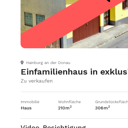
Hainburg an der Donau

Einfamilienhaus in exklus
Zu verkaufen
Immobilie
Wohnfläche
Grundstücksfläc
2
2
Haus
210
m
306
m
Video-Besichtigung