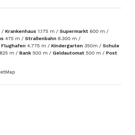
 /
Krankenhaus
1.175 m /
Supermarkt
600 m /
us
475 m /
Straßenbahn
8.300 m /
/
Flughafen
4.775 m /
Kindergarten
350m /
Schule
825 m /
Bank
500 m /
Geldautomat
500 m /
Post
reetMap